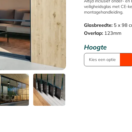
Altijd inclusief onder- e
veiligheidsglas met CE-
was:
montagehandleiding.
€ 1.13
Glasbreedte:
5 x 98 
Overlap:
123mm
Hoogte