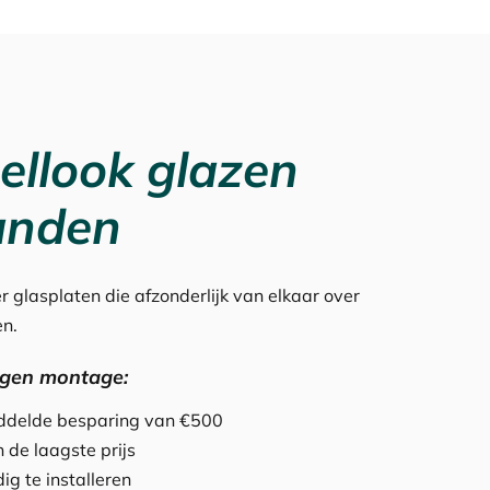
ellook glazen
anden
r glasplaten die afzonderlijk van elkaar over
en.
igen montage:
iddelde besparing van €500
 de laagste prijs
ig te installeren