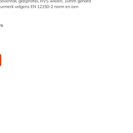
n bovenrail, glasprofiel, RVS wielen, 10mm gehard
keurmerk volgens EN 12150-2 norm en een
is:
8,57.
€ 797,00.
cm