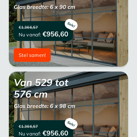
Glas breedte: 6 x 90 cm
€1.366,57
€956,60
Nu vanaf:
Stel samen!
Van
529
tot
576
cm
Glas breedte: 6 x 98 cm
€1.366,57
€956,60
Nu vanaf: