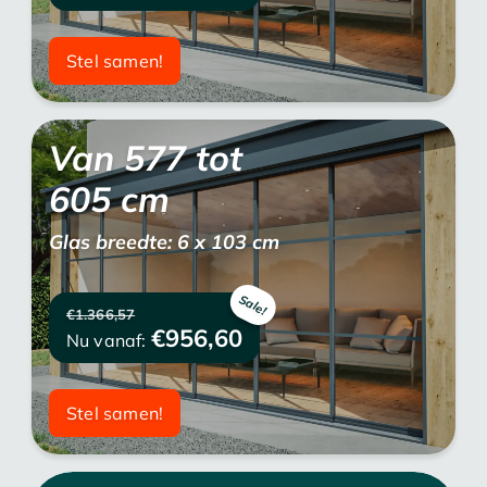
Stel samen!
Van
577
tot
605
cm
Glas breedte: 6 x 103 cm
€1.366,57
€956,60
Nu vanaf:
Stel samen!