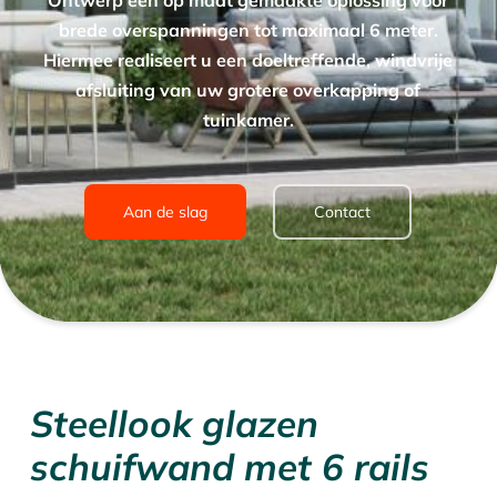
Ontwerp een op maat gemaakte oplossing voor
brede overspanningen tot maximaal 6 meter.
Hiermee realiseert u een doeltreffende, windvrije
afsluiting van uw grotere overkapping of
tuinkamer.
Aan de slag
Contact
Steellook glazen
schuifwand met 6 rails