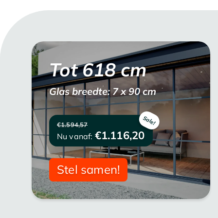
Tot
618
cm
Glas breedte: 7 x 90 cm
€1.594,57
€1.116,20
Nu vanaf:
Stel samen!