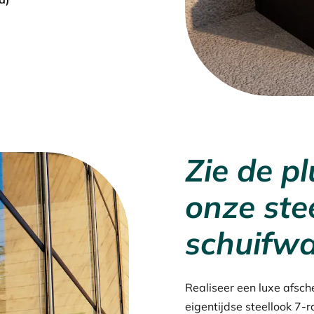
Zie de p
onze ste
schuifw
Realiseer een luxe afsc
eigentijdse steellook 7-