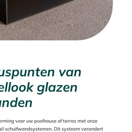
luspunten van
ellook glazen
anden
herming voor uw poolhouse of terras met onze
rail schuifwandsystemen. Dit systeem verandert