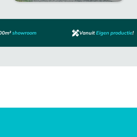
00m²
showroom
Vanuit
Eigen productie
!