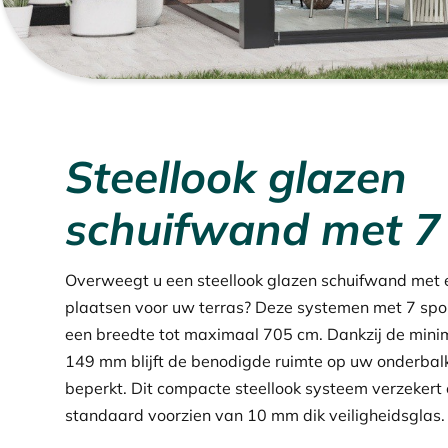
Steellook glazen
schuifwand met 7 
Overweegt u een steellook glazen schuifwand met 
plaatsen voor uw terras? Deze systemen met 7 spo
een breedte tot maximaal 705 cm. Dankzij de minim
149 mm blijft de benodigde ruimte op uw onderbalk 
beperkt. Dit compacte steellook systeem verzekert e
Hit enter to search or ESC to close
standaard voorzien van 10 mm dik veiligheidsglas.