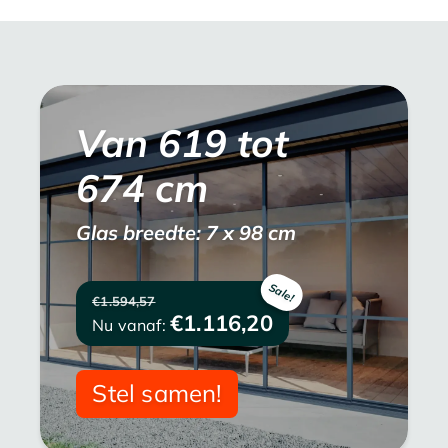
Van
619
tot
674
cm
Glas breedte: 7 x 98 cm
€1.594,57
€1.116,20
Nu vanaf:
Stel samen!