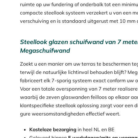
ruimte op uw fundering of onderbalk tot een minimu
compacte steellook systeem verzekert u van een m
verschuiving en is standaard uitgerust met 10 mm d
Steellook glazen schuifwand van 7 meter
Megaschuifwand
Zoekt u een manier om uw terras te beschermen te
terwijl de natuurlijke lichtinval behouden blijft? M
fabriceert elk 7-sporig systeem exact conform uw
Voor een totale overspanning van 7 meter realiseren
waarbij de zeven glaswanden feilloos op elkaar aa
klantspecifieke steellook oplossing zorgt voor een d
gure weersomstandigheden effectief weert.
Kosteloze bezorging
in heel NL en BE
Geleverd binnen
5 werkdagen(mits op voorraa