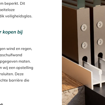
m beperkt. Dit
oeiteloze
ik veiligheidsglas.
 kopen bij
gen wind en regen,
egaschuifwand
 opgegeven maten.
 wij een opstelling
nsluiten. Deze
ichte barrière die
d)