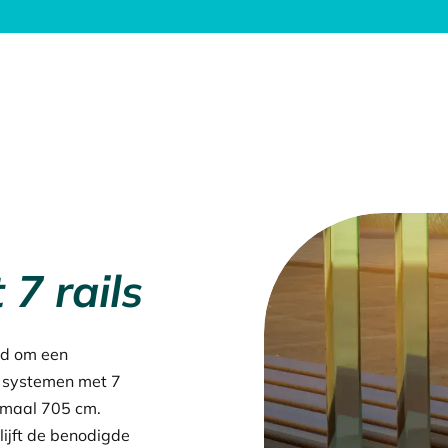
7 rails
nd om een
e systemen met 7
imaal 705 cm.
lijft de benodigde