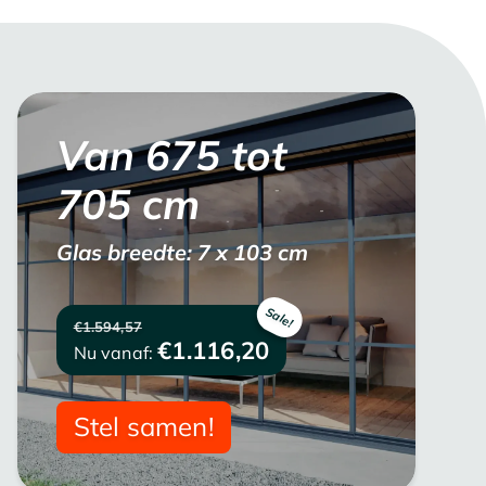
Van
675
tot
705
cm
Glas breedte: 7 x 103 cm
€1.594,57
€1.116,20
Nu vanaf:
Stel samen!