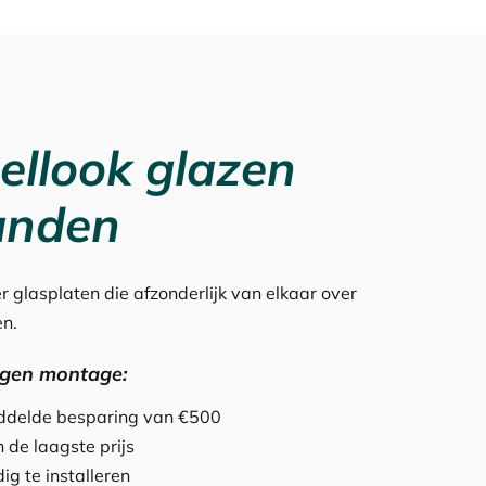
ellook glazen
anden
r glasplaten die afzonderlijk van elkaar over
en.
igen montage:
iddelde besparing van €500
 de laagste prijs
ig te installeren