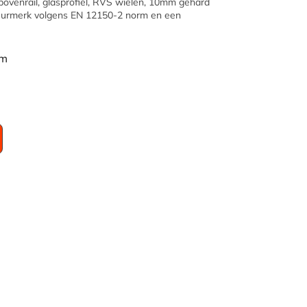
n bovenrail, glasprofiel, RVS wielen, 10mm gehard
keurmerk volgens EN 12150-2 norm en een
is:
7.
€ 637,40.
cm