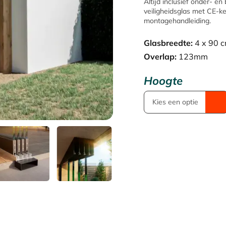
Altijd inclusief onder- e
veiligheidsglas met CE-
was:
montagehandleiding.
€ 910,5
Glasbreedte:
4 x 90 
Overlap:
123mm
Hoogte