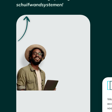
schuifwandsystemen!
We 
acc
voo