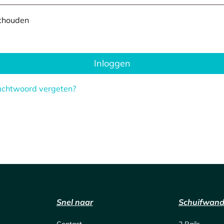
thouden
Inloggen
chtwoord vergeten?
Snel naar
Schuifwan
Contact
2 Rails