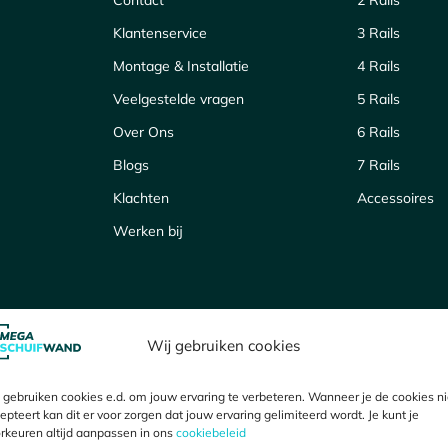
Klantenservice
3 Rails
Montage & Installatie
4 Rails
Veelgestelde vragen
5 Rails
Over Ons
6 Rails
Blogs
7 Rails
Klachten
Accessoires
Werken bij
Wij gebruiken cookies
gebruiken cookies e.d. om jouw ervaring te verbeteren. Wanneer je de cookies ni
epteert kan dit er voor zorgen dat jouw ervaring gelimiteerd wordt. Je kunt je
rkeuren altijd aanpassen in ons
cookiebeleid