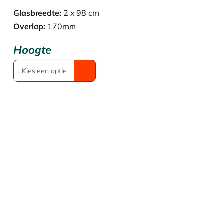
€ 454,57.
€ 318,20.
Glasbreedte:
2 x 98 cm
Overlap:
170mm
Hoogte