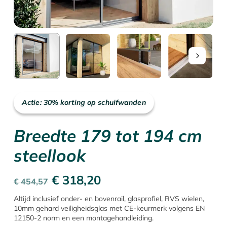
Actie: 30% korting op schuifwanden
Breedte 179 tot 194 cm
steellook
Oorspronkelijke
Huidige
€
318,20
€
454,57
prijs
prijs
Altijd inclusief onder- en bovenrail, glasprofiel, RVS wielen,
10mm gehard veiligheidsglas met CE-keurmerk volgens EN
was:
is:
12150-2 norm en een montagehandleiding.