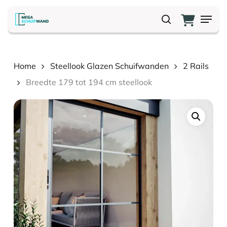
Skip
Menu
to
search
main
content
Home
Steellook Glazen Schuifwanden
2 Rails
Breedte 179 tot 194 cm steellook