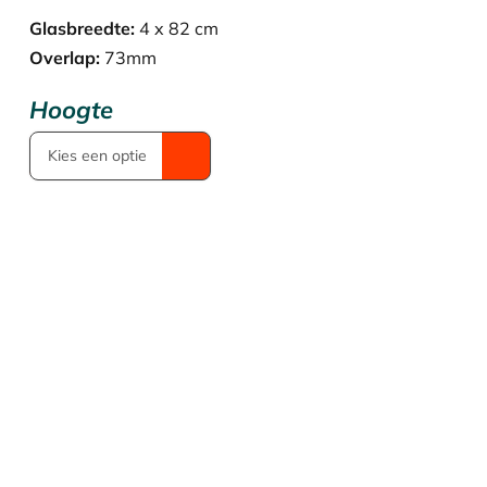
€ 910,57.
€ 637,40.
Glasbreedte:
4 x 82 cm
Overlap:
73mm
Hoogte