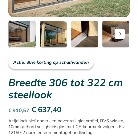
Actie: 30% korting op schuifwanden
Breedte 306 tot 322 cm
steellook
Oorspronkelijke
Huidige
€
637,40
€
910,57
prijs
prijs
Altijd inclusief onder- en bovenrail, glasprofiel, RVS wielen,
10mm gehard veiligheidsglas met CE-keurmerk volgens EN
was:
is:
12150-2 norm en een montagehandleiding.