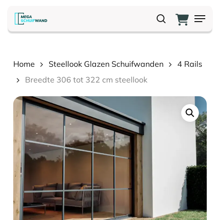
Skip
Menu
to
search
main
content
Home
Steellook Glazen Schuifwanden
4 Rails
Breedte 306 tot 322 cm steellook