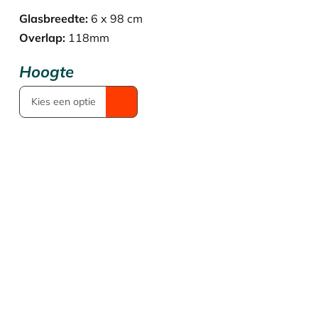
€ 1.366,57.
€ 956,60.
Glasbreedte:
6 x 98 cm
Overlap:
118mm
Hoogte