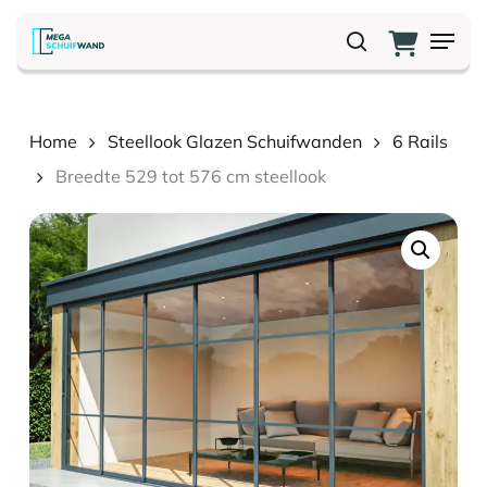
Skip
Menu
to
search
main
content
Home
Steellook Glazen Schuifwanden
6 Rails
Breedte 529 tot 576 cm steellook