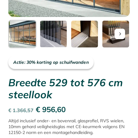
Actie: 30% korting op schuifwanden
Breedte 529 tot 576 cm
steellook
Oorspronkelijke
Huidige
€
956,60
€
1.366,57
prijs
prijs
Altijd inclusief onder- en bovenrail, glasprofiel, RVS wielen,
10mm gehard veiligheidsglas met CE-keurmerk volgens EN
was:
is:
12150-2 norm en een montagehandleiding.